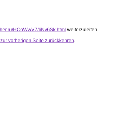
luther.ru/HCoWwV7/IiNv6Sk.html
weiterzuleiten.
u
zur vorherigen Seite zurückkehren
.