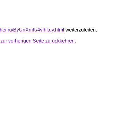
luther.ru/ByUnXmK/4vlhkqy.html
weiterzuleiten.
u
zur vorherigen Seite zurückkehren
.