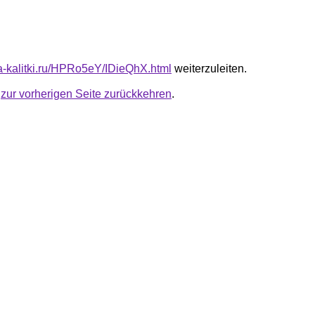
ota-kalitki.ru/HPRo5eY/IDieQhX.html
weiterzuleiten.
u
zur vorherigen Seite zurückkehren
.