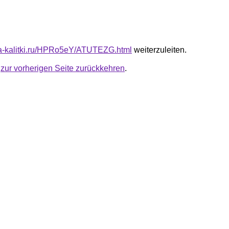
ota-kalitki.ru/HPRo5eY/ATUTEZG.html
weiterzuleiten.
u
zur vorherigen Seite zurückkehren
.