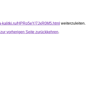
ota-kalitki.ru/HPRo5eY/7JxR0M5.html
weiterzuleiten.
u
zur vorherigen Seite zurückkehren
.