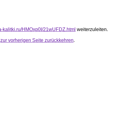
ota-kalitki.ru/HMOxp0I/21wUFDZ.html
weiterzuleiten.
u
zur vorherigen Seite zurückkehren
.