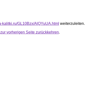
ota-kalitki.ru/GL10Bzx/AlQYuUA.html
weiterzuleiten.
u
zur vorherigen Seite zurückkehren
.