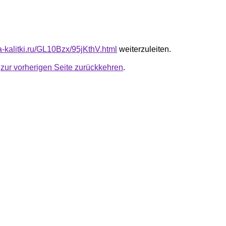
ta-kalitki.ru/GL10Bzx/95jKthV.html
weiterzuleiten.
u
zur vorherigen Seite zurückkehren
.