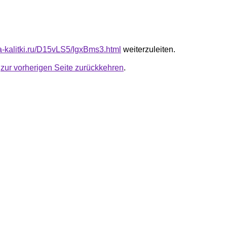
ta-kalitki.ru/D15vLS5/IgxBms3.html
weiterzuleiten.
u
zur vorherigen Seite zurückkehren
.