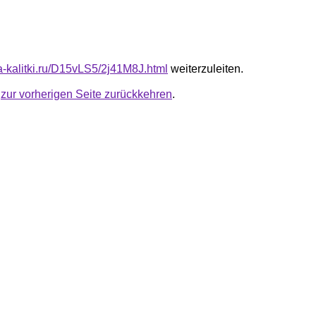
ta-kalitki.ru/D15vLS5/2j41M8J.html
weiterzuleiten.
u
zur vorherigen Seite zurückkehren
.