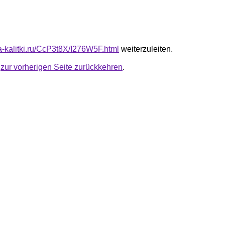
ta-kalitki.ru/CcP3t8X/I276W5F.html
weiterzuleiten.
u
zur vorherigen Seite zurückkehren
.