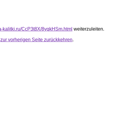
ota-kalitki.ru/CcP3t8X/8yqkHSm.html
weiterzuleiten.
u
zur vorherigen Seite zurückkehren
.