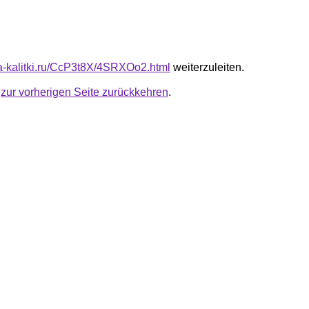
ota-kalitki.ru/CcP3t8X/4SRXOo2.html
weiterzuleiten.
u
zur vorherigen Seite zurückkehren
.