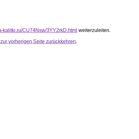
ota-kalitki.ru/CU74Nsw/3YY2rkD.html
weiterzuleiten.
u
zur vorherigen Seite zurückkehren
.