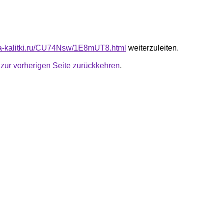
ota-kalitki.ru/CU74Nsw/1E8mUT8.html
weiterzuleiten.
u
zur vorherigen Seite zurückkehren
.