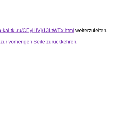
ta-kalitki.ru/CEyiHVj/13LtWEx.html
weiterzuleiten.
u
zur vorherigen Seite zurückkehren
.