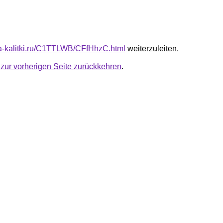
ota-kalitki.ru/C1TTLWB/CFfHhzC.html
weiterzuleiten.
u
zur vorherigen Seite zurückkehren
.