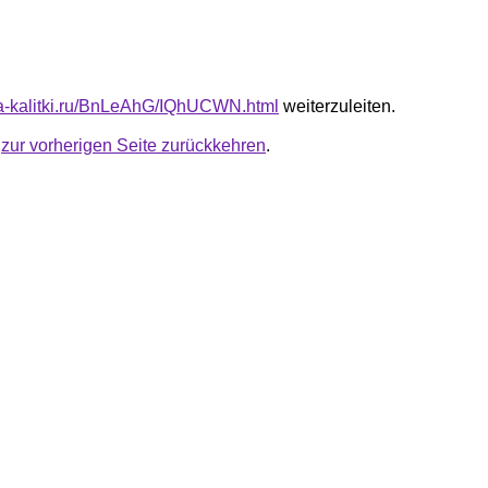
ota-kalitki.ru/BnLeAhG/IQhUCWN.html
weiterzuleiten.
u
zur vorherigen Seite zurückkehren
.