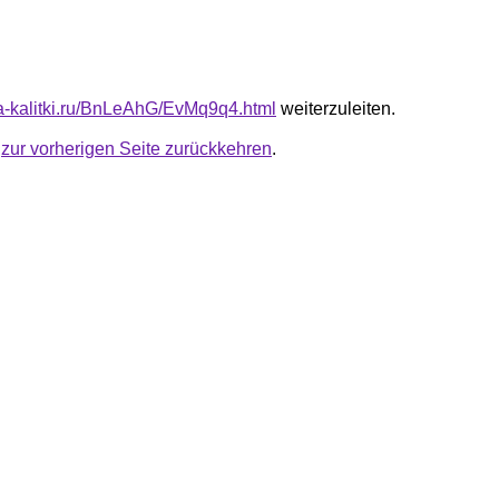
ota-kalitki.ru/BnLeAhG/EvMq9q4.html
weiterzuleiten.
u
zur vorherigen Seite zurückkehren
.