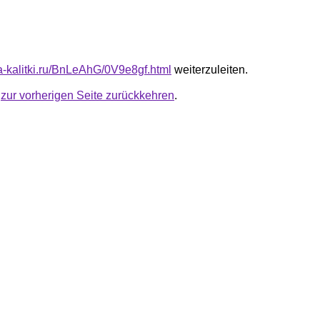
ta-kalitki.ru/BnLeAhG/0V9e8gf.html
weiterzuleiten.
u
zur vorherigen Seite zurückkehren
.