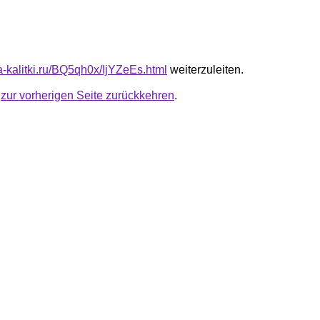
ta-kalitki.ru/BQ5qh0x/IjYZeEs.html
weiterzuleiten.
u
zur vorherigen Seite zurückkehren
.