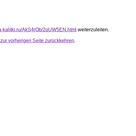
ota-kalitki.ru/AkS4rOb/2qUW5EN.html
weiterzuleiten.
u
zur vorherigen Seite zurückkehren
.