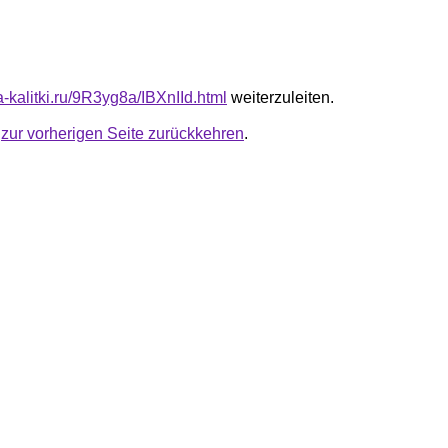
ta-kalitki.ru/9R3yg8a/IBXnIId.html
weiterzuleiten.
u
zur vorherigen Seite zurückkehren
.