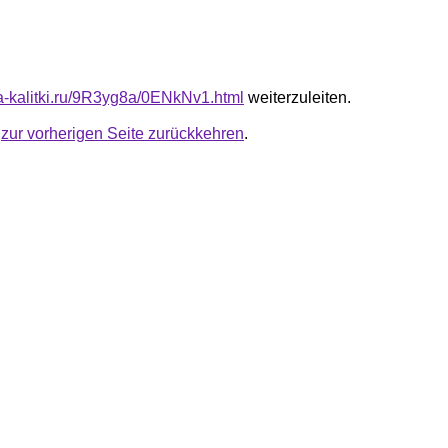
ota-kalitki.ru/9R3yg8a/0ENkNv1.html
weiterzuleiten.
u
zur vorherigen Seite zurückkehren
.