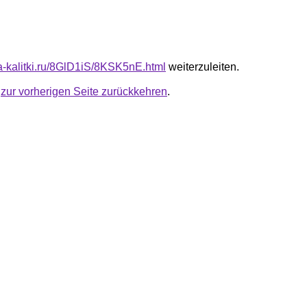
ta-kalitki.ru/8GlD1iS/8KSK5nE.html
weiterzuleiten.
u
zur vorherigen Seite zurückkehren
.