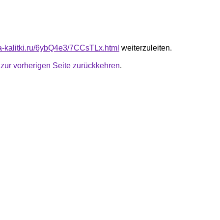
ta-kalitki.ru/6ybQ4e3/7CCsTLx.html
weiterzuleiten.
u
zur vorherigen Seite zurückkehren
.