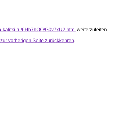
ota-kalitki.ru/6Hh7hOO/G0v7xU2.html
weiterzuleiten.
u
zur vorherigen Seite zurückkehren
.