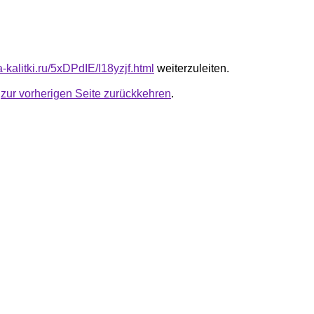
ta-kalitki.ru/5xDPdIE/I18yzjf.html
weiterzuleiten.
u
zur vorherigen Seite zurückkehren
.