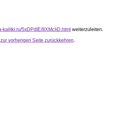
ta-kalitki.ru/5xDPdIE/8XMcIiD.html
weiterzuleiten.
u
zur vorherigen Seite zurückkehren
.