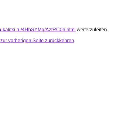
ota-kalitki.ru/4HbSYMq/AztRC0h.html
weiterzuleiten.
u
zur vorherigen Seite zurückkehren
.