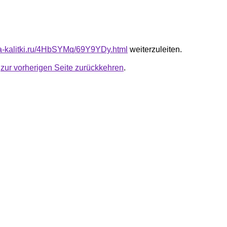
ota-kalitki.ru/4HbSYMq/69Y9YDy.html
weiterzuleiten.
u
zur vorherigen Seite zurückkehren
.