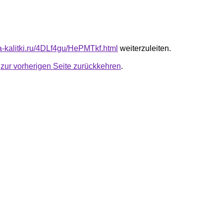
ta-kalitki.ru/4DLf4gu/HePMTkf.html
weiterzuleiten.
u
zur vorherigen Seite zurückkehren
.