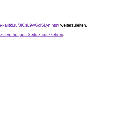
ta-kalitki.ru/3lCsL9v/GcISLyn.html
weiterzuleiten.
u
zur vorherigen Seite zurückkehren
.