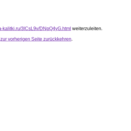
ta-kalitki.ru/3lCsL9v/DNpQ4yG.html
weiterzuleiten.
u
zur vorherigen Seite zurückkehren
.