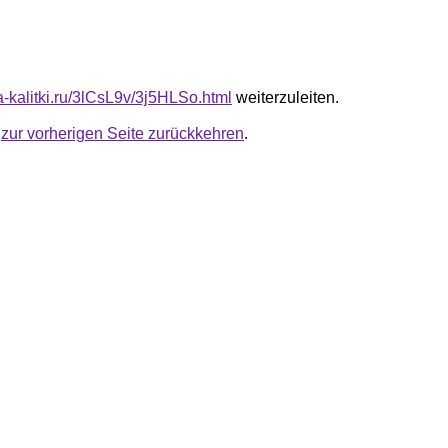
ta-kalitki.ru/3lCsL9v/3j5HLSo.html
weiterzuleiten.
u
zur vorherigen Seite zurückkehren
.