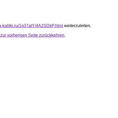
ta-kalitki.ru/1g37atY/4A2SDkP.html
weiterzuleiten.
u
zur vorherigen Seite zurückkehren
.