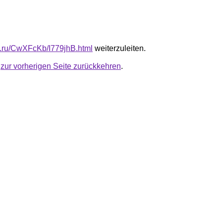
fb.ru/CwXFcKb/I779jhB.html
weiterzuleiten.
u
zur vorherigen Seite zurückkehren
.