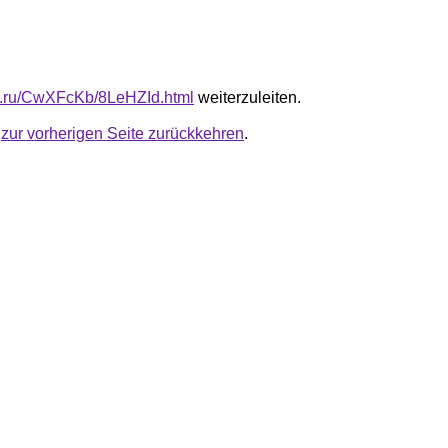
fb.ru/CwXFcKb/8LeHZId.html
weiterzuleiten.
u
zur vorherigen Seite zurückkehren
.