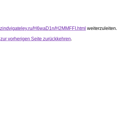
azindvigateley.ru/H6waD1n/H2MMFFI.html
weiterzuleiten.
u
zur vorherigen Seite zurückkehren
.