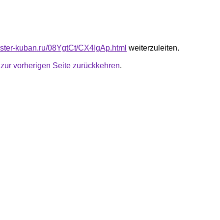
master-kuban.ru/08YgtCt/CX4IgAp.html
weiterzuleiten.
u
zur vorherigen Seite zurückkehren
.