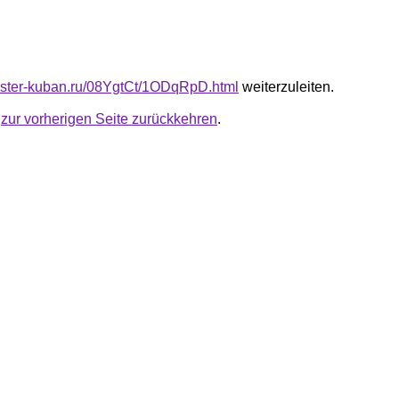
master-kuban.ru/08YgtCt/1ODqRpD.html
weiterzuleiten.
u
zur vorherigen Seite zurückkehren
.