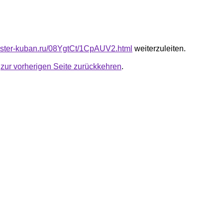
master-kuban.ru/08YgtCt/1CpAUV2.html
weiterzuleiten.
u
zur vorherigen Seite zurückkehren
.