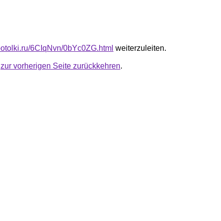
e-potolki.ru/6CIqNvn/0bYc0ZG.html
weiterzuleiten.
u
zur vorherigen Seite zurückkehren
.